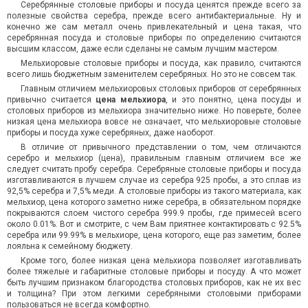
Серебрянные столовые приборы и посуда ценятся прежде всего за
полезные свойства серебра, прежде всего антибактериальные. Ну и
конечно же сам металл очень привлекательный и цена такая, что
серебрянная посуда и столовые приборы по определению считаются
высшим классом, даже если сделаны не самым лучшим мастером.
Мельхиоровые столовые приборы и посуда, как правило, считаются
всего лишь бюджетным заменителем серебряных. Но это не совсем так.
Главным отличием мельхиоровых столовых приборов от серебрянных
привычно считается
цена мельхиора
, и это понятно, цена посуды и
столовых приборов из мельхиора значительно ниже. Но поверьте, более
низкая цена мельхиора вовсе не означает, что мельхиоровые столовые
приборы и посуда хуже серебряных, даже наоборот.
В отличие от привычного представлении о том, чем отличаются
серебро и мельхиор (цена), правильным главным отличием все же
следует считать пробу серебра. Серебряные столовые приборы и посуда
изготавливаются в лучшем случае из серебра 925 пробы, а это сплав из
92,5% серебра и 7,5% меди. А столовые приборы из такого материала, как
мельхиор, цена которого заметно ниже серебра, в обязательном порядке
покрываются слоем чистого серебра 999.9 пробы, где примесей всего
около 0.01%. Вот и смотрите, с чем Вам приятнее контактировать с 92.5%
серебра или 99.99% в мельхиоре, цена которого, еще раз заметим, более
лояльна к семейному бюджету.
Кроме того, более низкая цена мельхиора позволяет изготавливать
более тяжелые и габаритные столовые приборы и посуду. А что может
быть лучшим признаком благородства столовых приборов, как не их вес
и толщина? При этом легкими серебряными столовыми приборами
пользоваться не всегда комфортно.