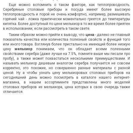
Еще можно вспомнить о таком факторе, как теплопроводность.
Серебряные столовые приборы и посуда имеют более высокую
теплопроводность и порой не очень комфортно, например, размешивать
горячий чай - ложка практически моментально греется до температуры
кипятка. Более доступный по цене мельхиор в то же время более приятен
в использовании, если рассмотреть в таком свете.
Таким образом можно прийти к выводу, что
цена
- далеко не главный
показатель качества или количества полезный свойств и функций того
или иного товара. Взглянув более пристально на имеющий более низкую
цену
мельхиор
понимаем, что он обладает всеми полезными
свойствами серебра (даже лучше на 7.5%, помните выше мы писали про
пробу), а также может похвастаться несколькими преимуществами. И
называть мельхиор дешевым аналогом серебра получается не совсем
корректно, это похожие, но совершенно разные материалы с разной
ценой. Ну а чтобы узнать цену мельхиоровых столовых приборов на
сегодняшний день можно посмотреть в каталоге нашего интернет-
магазина, в нашем ассортименте представлены много моделей
столовых приборов из мельхиора, цена которых в свою очередь также
отличается.